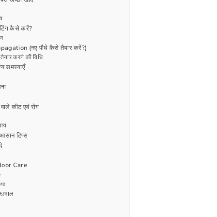
बसे अच्छी खाद
मय
िंग कैसे करें?
रण
agation (नए पौधे कैसे तैयार करें?)
धा तैयार करने की विधि
्य समस्याएँ
आना
 वाले कीट एवं रोग
पाय
 आसान टिप्स
दे
door Care
e
re
देखभाल