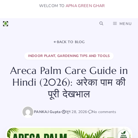
Skip
WELCOM TO
APNA GREEN GHAR
to
content
MENU
BACK TO BLOG
INDOOR PLANT
,
GARDENING TIPS AND TOOLS
Areca Palm Care Guide in
Hindi (2026): अरेका पाम की
पूरी देखभाल
PANKAJ Gupta
जून 28, 2026
No comments