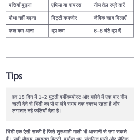
पत्तियाँ मुड़ना
एफिड या वायरस
नीम तेल स्प्रे करें
पौधा नहीं बढ़ना
मिट्टी कमजोर
जैविक खाद मिलाएँ
फल कम आना
धूप कम
6–8 घंटे धूप दें
Tips
हर 15 दिन में 1–2 मुट्ठी वर्मीकम्पोस्ट और महीने में एक बार नीम 
खली देने से भिंडी का पौधा लंबे समय तक स्वस्थ रहता है और 
लगातार नई फलियाँ देता है।
भिंडी
एक
ऐसी
सब्जी
है
जिसे
शुरुआती
माली
भी
आसानी
से
उगा
सकते
हैं।
सही
मौसम,
उपयुक्त
मिट्टी,
पर्याप्त
धूप,
संतुलित
पानी
और
जैविक